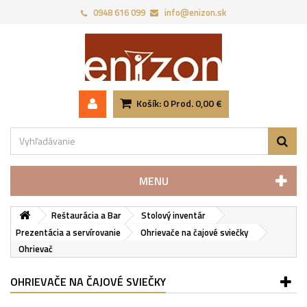
0948 616 099
info@enizon.sk
Košík:
0
Prod.
0,00 €
MENU
Reštaurácia a Bar
Stolový inventár
Prezentácia a servírovanie
Ohrievače na čajové sviečky
Ohrievač
OHRIEVAČE NA ČAJOVÉ SVIEČKY