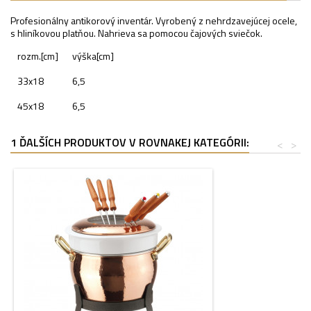
Profesionálny antikorový inventár. Vyrobený z nehrdzavejúcej ocele,
s hliníkovou platňou. Nahrieva sa pomocou čajových sviečok.
rozm.[cm]
výška[cm]
33x18
6,5
45x18
6,5
1 ĎALŠÍCH PRODUKTOV V ROVNAKEJ KATEGÓRII:
<
>