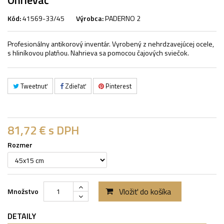
Ohrievač
Kód:
41569-33/45
Výrobca:
PADERNO 2
Profesionálny antikorový inventár. Vyrobený z nehrdzavejúcej ocele,
s hliníkovou platňou. Nahrieva sa pomocou čajových sviečok.
Tweetnuť
Zdieľať
Pinterest
81,72 €
s DPH
Rozmer
Vložiť do košíka
Množstvo
DETAILY