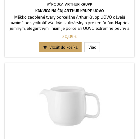
VÝROBCA:
ARTHUR KRUPP
KANVICA NA ČAJ ARTHUR KRUPP UOVO
Mäkko zaoblené tvary porcelánu Arthur Krupp UOVO dávajú
maximálne vyniknúť všetkým kulinárskym prezentáciám. Napriek
jemným, elegantným líniám je porcelán UOVO extrémne pevný a
funkčný. Bez pokrievky. Objem 400 ml.
20,09 €
Vložiť do košíka
Viac