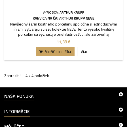
VÝROBCA:
ARTHUR KRUPP
KANVICA NA ČAJ ARTHUR KRUPP NEVE
Nevšedný šarm kostného porcelánu spoločne s jednoduchými
líniami vytvárajú sviežu kolekciu NEVE. Tento vysoko kvalitný
porcelán sa vyznačuje priehľadnosťou, ale zároveň aj
trvanlivosťou. Každý stôl, alebo bufet môže vyniknúť vďaka
11,39 €
výnimočným stohovateľným kusom kolekcie NEVE. Objem 0,4-0,7
l.
Vložiť do košíka
Viac
Zobraziť 1 - 4 z 4 položiek
NAŠA PONUKA
INFORMÁCIE
MÔJ ÚČET