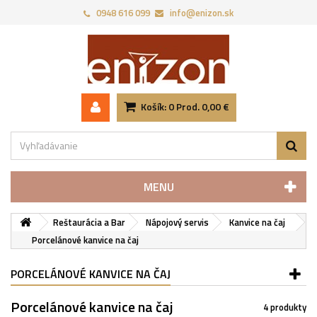
0948 616 099
info@enizon.sk
Košík:
0
Prod.
0,00 €
MENU
Reštaurácia a Bar
Nápojový servis
Kanvice na čaj
Porcelánové kanvice na čaj
PORCELÁNOVÉ KANVICE NA ČAJ
Porcelánové kanvice na čaj
4 produkty