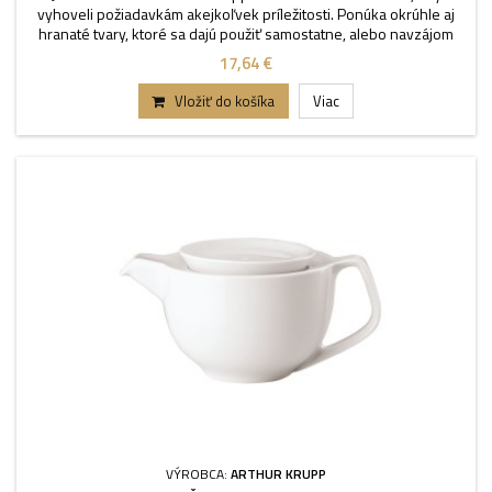
vyhoveli požiadavkám akejkoľvek príležitosti. Ponúka okrúhle aj
hranaté tvary, ktoré sa dajú použiť samostatne, alebo navzájom
kombinovať. Bez pokrievky. Objem 0,4-0,7 l.
17,64 €
Vložiť do košíka
Viac
VÝROBCA:
ARTHUR KRUPP