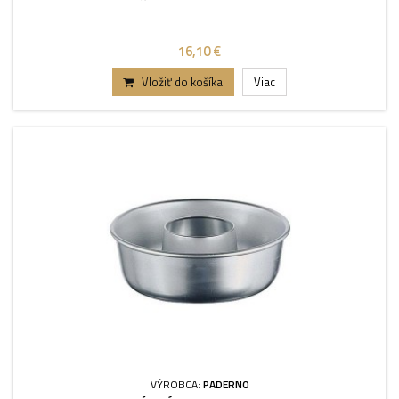
16,10 €
Vložiť do košíka
Viac
VÝROBCA:
PADERNO