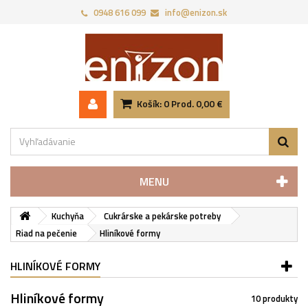
0948 616 099
info@enizon.sk
Košík:
0
Prod.
0,00 €
MENU
Kuchyňa
Cukrárske a pekárske potreby
Riad na pečenie
Hliníkové formy
HLINÍKOVÉ FORMY
Hliníkové formy
10 produkty