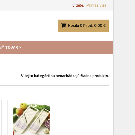
Vitajte,
Prihlásiť sa
Košík:
0
Prod.
0,00 €
NÝ TOVAR
V tejto kategórii sa nenachádzajú žiadne produkty.