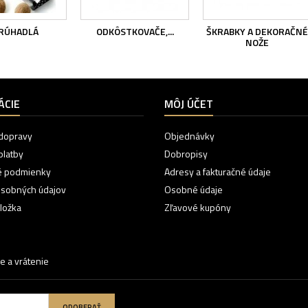
RÚHADLÁ
ODKÔSTKOVAČE,...
ŠKRABKY A DEKORAČNÉ
NOŽE
ÁCIE
MÔJ ÚČET
dopravy
Objednávky
platby
Dobropisy
 podmienky
Adresy a fakturačné údaje
osobných údajov
Osobné údaje
ložka
Zľavové kupóny
e a vrátenie
ODOBERAŤ