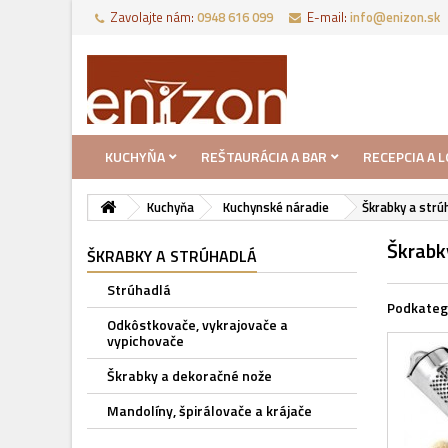
Zavolajte nám:
0948 616 099
E-mail:
info@enizon.sk
KUCHYŇA
REŠTAURÁCIA A BAR
RECEPCIA A 
Kuchyňa
Kuchynské náradie
Škrabky a strú
Škrabk
ŠKRABKY A STRÚHADLÁ
Strúhadlá
Podkateg
Odkôstkovače, vykrajovače a
vypichovače
Škrabky a dekoračné nože
Mandolíny, špirálovače a krájače