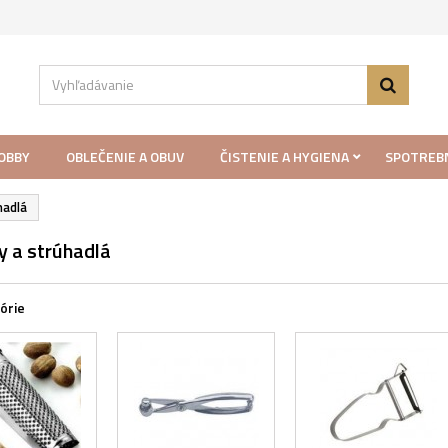
LOBBY
OBLEČENIE A OBUV
ČISTENIE A HYGIENA
SPOTREB
hadlá
y a strúhadlá
órie