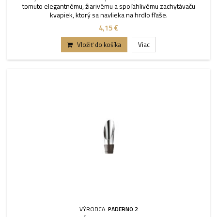
tomuto elegantnému, žiarivému a spoľahlivému zachytávaču
kvapiek, ktorý sa navlieka na hrdlo fľaše.
4,15 €
Vložiť do košíka
Viac
VÝROBCA:
PADERNO 2