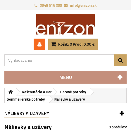
0948 616 099
info@enizon.sk
Košík:
0
Prod.
0,00 €
MENU
Reštaurácia a Bar
Barové potreby
Sommeliérske potreby
Nálievky a uzávery
NÁLIEVKY A UZÁVERY
Nálievky a uzávery
9 produkty