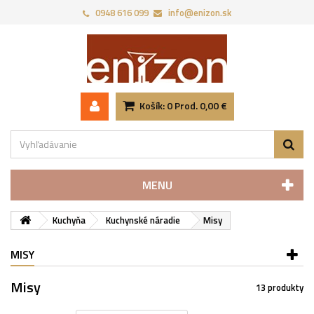
0948 616 099
info@enizon.sk
Košík:
0
Prod.
0,00 €
MENU
Kuchyňa
Kuchynské náradie
Misy
MISY
Misy
13 produkty