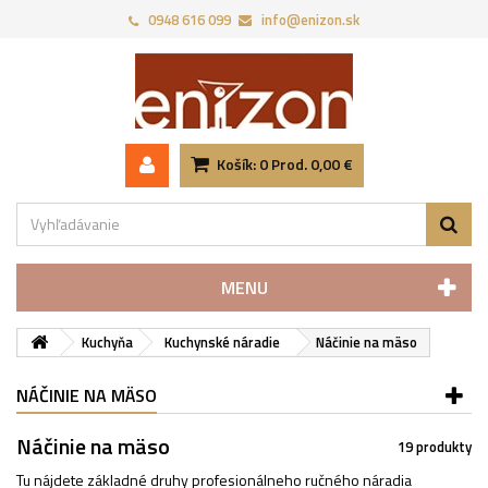
0948 616 099
info@enizon.sk
Košík:
0
Prod.
0,00 €
MENU
Kuchyňa
Kuchynské náradie
Náčinie na mäso
NÁČINIE NA MÄSO
Náčinie na mäso
19 produkty
Tu nájdete základné druhy profesionálneho ručného náradia