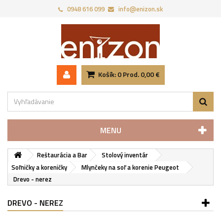
0948 616 099
info@enizon.sk
Košík:
0
Prod.
0,00 €
MENU
Reštaurácia a Bar
Stolový inventár
Soľničky a koreničky
Mlynčeky na soľ a korenie Peugeot
Drevo - nerez
DREVO - NEREZ