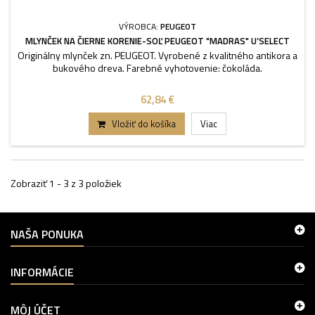
VÝROBCA:
PEUGEOT
MLYNČEK NA ČIERNE KORENIE-SOĽ PEUGEOT "MADRAS" U’SELECT
Originálny mlynček zn. PEUGEOT. Vyrobené z kvalitného antikora a
bukového dreva. Farebné vyhotovenie: čokoláda.
62,84 €
Vložiť do košíka
Viac
Zobraziť 1 - 3 z 3 položiek
NAŠA PONUKA
INFORMÁCIE
MÔJ ÚČET