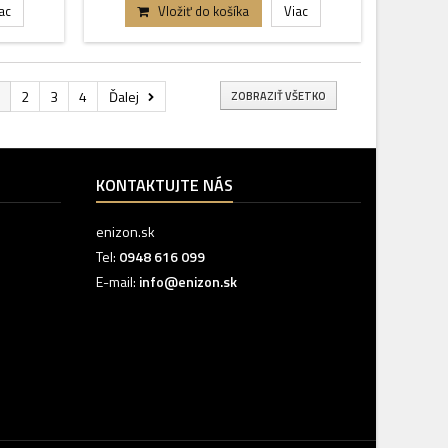
ac
Vložiť do košíka
Viac
2
3
4
Ďalej
ZOBRAZIŤ VŠETKO
KONTAKTUJTE NÁS
enizon.sk
Tel:
0948 616 099
E-mail:
info@enizon.sk