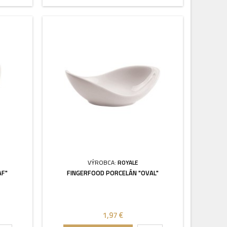
VÝROBCA:
ROYALE
AF"
FINGERFOOD PORCELÁN "OVAL"
1,97 €