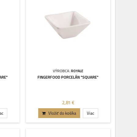
VÝROBCA:
ROYALE
ARE"
FINGERFOOD PORCELÁN "SQUARE"
2,81 €
ac
Vložiť do košíka
Viac