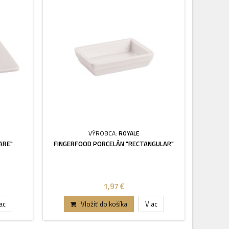
VÝROBCA:
ROYALE
ARE"
FINGERFOOD PORCELÁN "RECTANGULAR"
1,97 €
ac
Vložiť do košíka
Viac