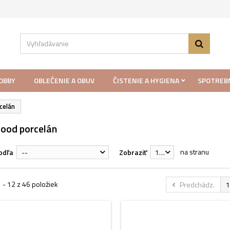
LOBBY
OBLEČENIE A OBUV
ČISTENIE A HYGIENA
SPOTREB
celán
food porcelán
na stranu
odľa
--
Zobraziť
12
 - 12 z 46 položiek
Predchádz.
1