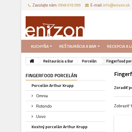
Zavolajte nám:
0948 616 099
E-mail:
info@enizon.sk
KUCHYŇA
REŠTAURÁCIA A BAR
RECEPCIA A 
Reštaurácia a Bar
Porcelán
Fingerfood por
Finger
FINGERFOOD PORCELÁN
Porcelán Arthur Krupp
Zoradiť p
Omnia
Zobraziť 1
Rotondo
Uovo
Kostný porcelán Arthur Krupp