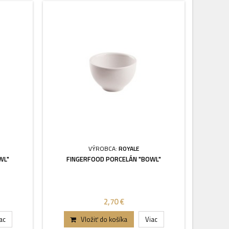
VÝROBCA:
ROYALE
WL"
FINGERFOOD PORCELÁN "BOWL"
2,70 €
ac
Vložiť do košíka
Viac