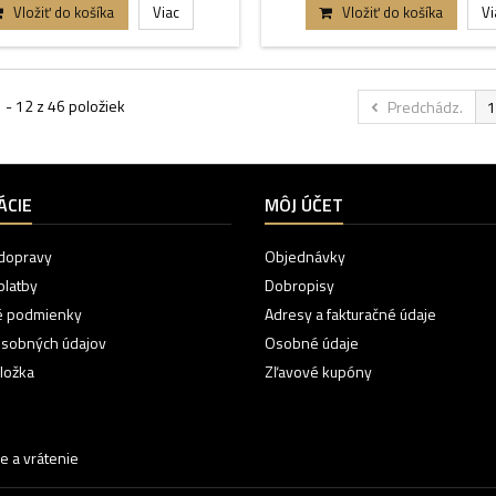
Vložiť do košíka
Viac
Vložiť do košíka
Vi
 - 12 z 46 položiek
Predchádz.
1
ÁCIE
MÔJ ÚČET
dopravy
Objednávky
platby
Dobropisy
 podmienky
Adresy a fakturačné údaje
osobných údajov
Osobné údaje
ložka
Zľavové kupóny
e a vrátenie