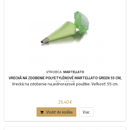
VÝROBCA:
MARTELLATO
VRECKÁ NA ZDOBENIE POLYETYLÉNOVÉ MARTELLATO GREEN 55 CM,
BAL. 100 KS
Vrecká na zdobenie na jednorazové použitie. Veľkosť: 55 cm.
25,40 €
Vložiť do košíka
Viac