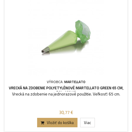
VÝROBCA:
MARTELLATO
VRECKÁ NA ZDOBENIE POLYETYLÉNOVÉ MARTELLATO GREEN 65 CM,
BAL. 100 KS
Vrecká na zdobenie na jednorazové použitie. Veľkosť: 65 cm.
30,77 €
Vložiť do košíka
Viac