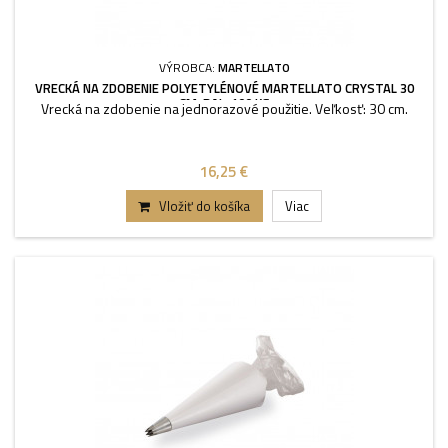
VÝROBCA:
MARTELLATO
VRECKÁ NA ZDOBENIE POLYETYLÉNOVÉ MARTELLATO CRYSTAL 30
CM, BAL. 100 KS
Vrecká na zdobenie na jednorazové použitie. Veľkosť: 30 cm.
16,25 €
Vložiť do košíka
Viac