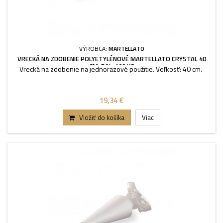
VÝROBCA:
MARTELLATO
VRECKÁ NA ZDOBENIE POLYETYLÉNOVÉ MARTELLATO CRYSTAL 40
CM, BAL. 100 KS
Vrecká na zdobenie na jednorazové použitie. Veľkosť: 40 cm.
19,34 €
Vložiť do košíka
Viac