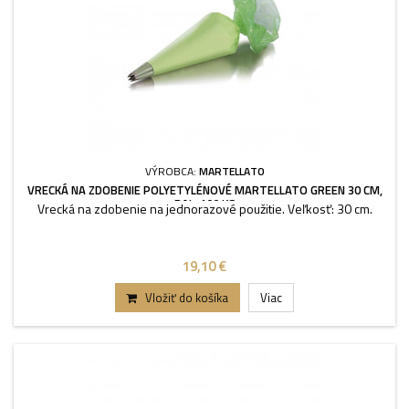
VÝROBCA:
MARTELLATO
VRECKÁ NA ZDOBENIE POLYETYLÉNOVÉ MARTELLATO GREEN 30 CM,
BAL. 100 KS
Vrecká na zdobenie na jednorazové použitie. Veľkosť: 30 cm.
19,10 €
Vložiť do košíka
Viac