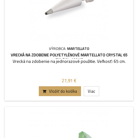
VÝROBCA:
MARTELLATO
VRECKÁ NA ZDOBENIE POLYETYLÉNOVÉ MARTELLATO CRYSTAL 65
CM, BAL. 100 KS
Vrecká na zdobenie na jednorazové použitie. Veľkosť: 65 cm.
27,91 €
Vložiť do košíka
Viac