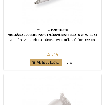
VÝROBCA:
MARTELLATO
VRECKÁ NA ZDOBENIE POLYETYLÉNOVÉ MARTELLATO CRYSTAL 55
CM, BAL. 100 KS
Vrecká na zdobenie na jednorazové použitie. Veľkosť: 55 cm.
22,64 €
Vložiť do košíka
Viac