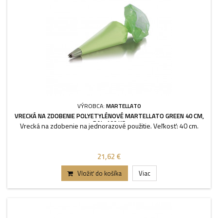
VÝROBCA:
MARTELLATO
VRECKÁ NA ZDOBENIE POLYETYLÉNOVÉ MARTELLATO GREEN 40 CM,
BAL. 100 KS
Vrecká na zdobenie na jednorazové použitie. Veľkosť: 40 cm.
21,62 €
Vložiť do košíka
Viac