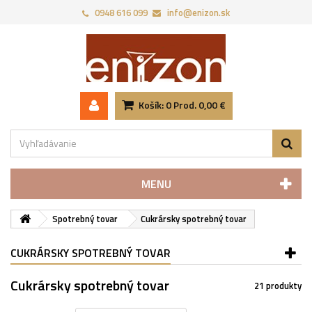
0948 616 099
info@enizon.sk
Košík:
0
Prod.
0,00 €
MENU
Spotrebný tovar
Cukrársky spotrebný tovar
CUKRÁRSKY SPOTREBNÝ TOVAR
Cukrársky spotrebný tovar
21 produkty