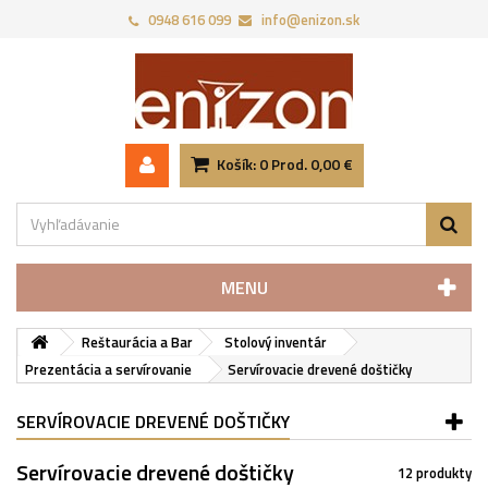
0948 616 099
info@enizon.sk
Košík:
0
Prod.
0,00 €
MENU
Reštaurácia a Bar
Stolový inventár
Prezentácia a servírovanie
Servírovacie drevené doštičky
SERVÍROVACIE DREVENÉ DOŠTIČKY
Servírovacie drevené doštičky
12 produkty