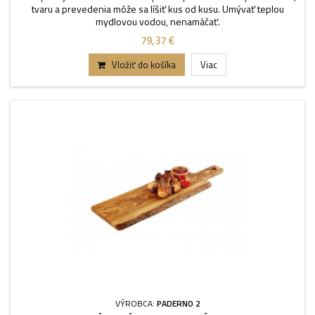
tvaru a prevedenia môže sa líšiť kus od kusu. Umývať teplou
mydlovou vodou, nenamáčať.
79,37 €
Vložiť do košíka
Viac
VÝROBCA:
PADERNO 2