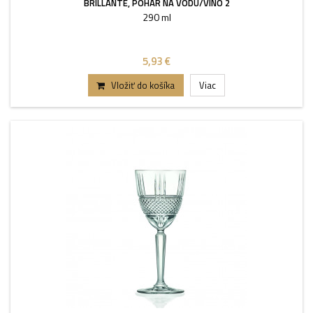
BRILLANTE, POHÁR NA VODU/VÍNO 2
290 ml
5,93 €
Vložiť do košíka
Viac