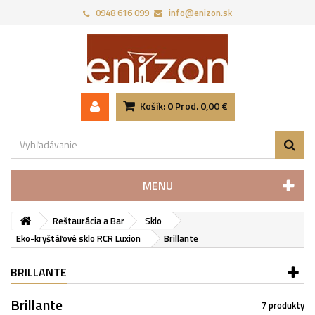
0948 616 099
info@enizon.sk
Košík:
0
Prod.
0,00 €
MENU
Reštaurácia a Bar
Sklo
Eko-kryštáľové sklo RCR Luxion
Brillante
BRILLANTE
Brillante
7 produkty