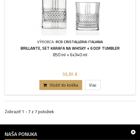
VÝROBCA:
RCR CRISTALLERIA ITALIANA
BRILLANTE, SET KARAFA NA WHISKY + 6 DOF TUMBLER
850 ml + 6x340 ml
55,81 €
Vložiť do košíka
Viac
Zobraziť 1 - 7 z 7 položiek
NAŠA PONUKA