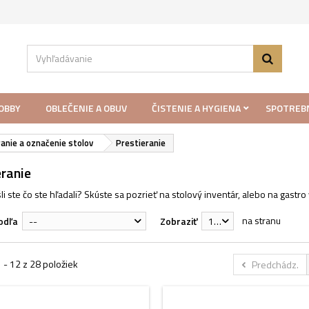
LOBBY
OBLEČENIE A OBUV
ČISTENIE A HYGIENA
SPOTREB
anie a označenie stolov
Prestieranie
eranie
li ste čo ste hľadali? Skúste sa pozrieť na stolový inventár, alebo na gastr
na stranu
odľa
--
Zobraziť
12
 - 12 z 28 položiek
Predchádz.