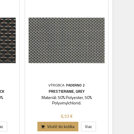
VÝROBCA:
PADERNO 2
ACK
PRESTIERANIE, GREY
0%
Materiál: 50% Polyester, 50%
Polyvinylchlorid.
6,53 €
ac
Vložiť do košíka
Viac