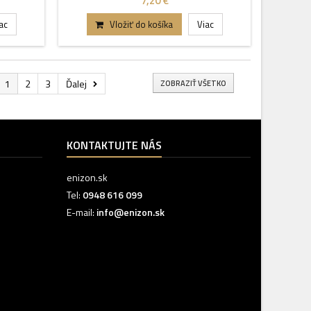
7,20 €
ac
Vložiť do košíka
Viac
1
2
3
Ďalej
ZOBRAZIŤ VŠETKO
KONTAKTUJTE NÁS
enizon.sk
Tel:
0948 616 099
E-mail:
info@enizon.sk