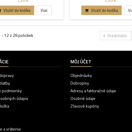
7,20 €
7,20 €
Vložiť do košíka
Viac
Vložiť do košíka
Vi
 - 12 z 28 položiek
Predchádz.
ÁCIE
MÔJ ÚČET
dopravy
Objednávky
platby
Dobropisy
 podmienky
Adresy a fakturačné údaje
osobných údajov
Osobné údaje
ložka
Zľavové kupóny
e a vrátenie