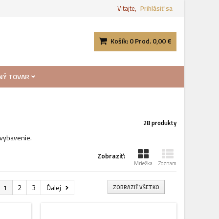
Vitajte,
Prihlásiť sa
Košík:
0
Prod.
0,00 €
NÝ TOVAR
28 produkty
o vybavenie.
Zobraziť:
Mriežka
Zoznam
1
2
3
Ďalej
ZOBRAZIŤ VŠETKO