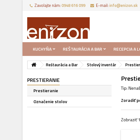
Zavolajte nám:
0948 616 099
E-mail:
info@enizon.sk
KUCHYŇA
REŠTAURÁCIA A BAR
RECEPCIA A 
Reštaurácia a Bar
Stolový inventár
Prestier
Presti
PRESTIERANIE
Tip: Nenaš
Prestieranie
Zoradiť p
Označenie stolov
Zobraziť 1