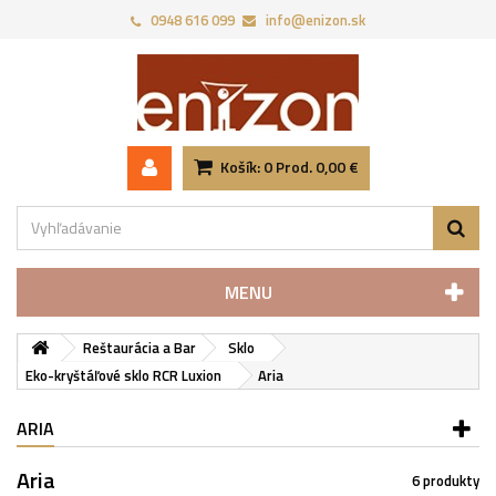
0948 616 099
info@enizon.sk
Košík:
0
Prod.
0,00 €
MENU
Reštaurácia a Bar
Sklo
Eko-kryštáľové sklo RCR Luxion
Aria
ARIA
Aria
6 produkty