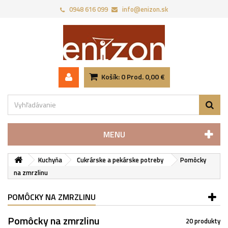
0948 616 099
info@enizon.sk
Košík:
0
Prod.
0,00 €
MENU
Kuchyňa
Cukrárske a pekárske potreby
Pomôcky
na zmrzlinu
POMÔCKY NA ZMRZLINU
Pomôcky na zmrzlinu
20 produkty