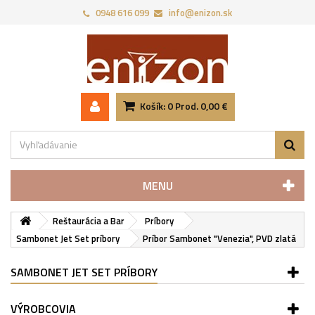
0948 616 099
info@enizon.sk
Košík:
0
Prod.
0,00 €
MENU
Reštaurácia a Bar
Príbory
Sambonet Jet Set príbory
Príbor Sambonet "Venezia", PVD zlatá
SAMBONET JET SET PRÍBORY
VÝROBCOVIA