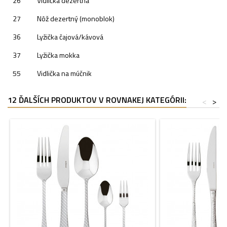
26
Vidlička dezertná
27
Nôž dezertný (monoblok)
36
Lyžička čajová/kávová
37
Lyžička mokka
55
Vidlička na múčnik
12 ĎALŠÍCH PRODUKTOV V ROVNAKEJ KATEGÓRII:
<
>