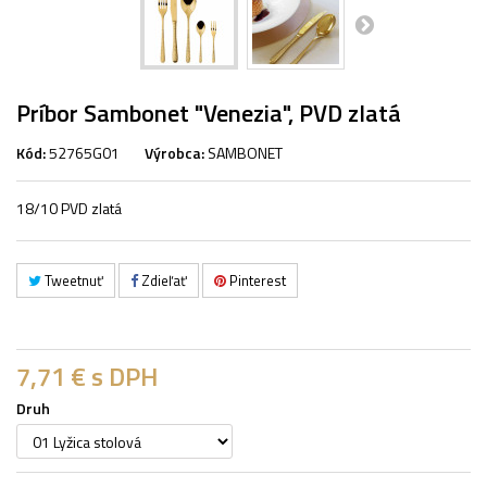
Príbor Sambonet "Venezia", PVD zlatá
Kód:
52765G01
Výrobca:
SAMBONET
18/10 PVD zlatá
Tweetnuť
Zdieľať
Pinterest
7,71 €
s DPH
Druh