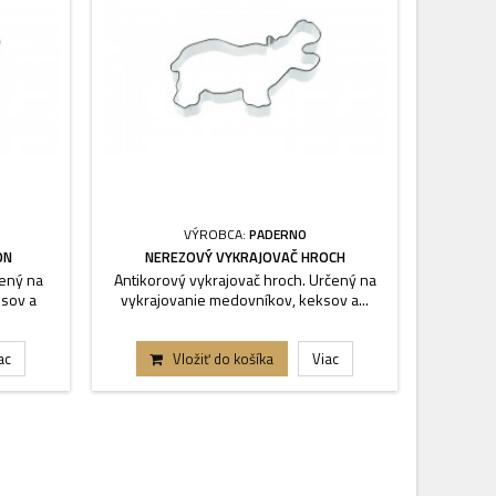
VÝROBCA:
PADERNO
ON
NEREZOVÝ VYKRAJOVAČ HROCH
NER
čený na
Antikorový vykrajovač hroch. Určený na
Antikoro
sov a
vykrajovanie medovníkov, keksov a...
vykraj
ac
Vložiť do košíka
Viac