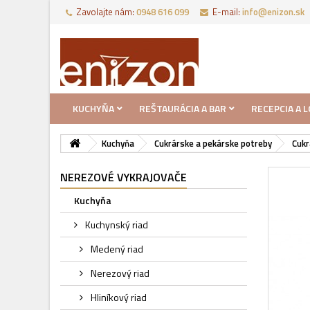
Zavolajte nám:
0948 616 099
E-mail:
info@enizon.sk
KUCHYŇA
REŠTAURÁCIA A BAR
RECEPCIA A 
Kuchyňa
Cukrárske a pekárske potreby
Cukr
NEREZOVÉ VYKRAJOVAČE
Kuchyňa
Kuchynský riad
Medený riad
Nerezový riad
Hliníkový riad