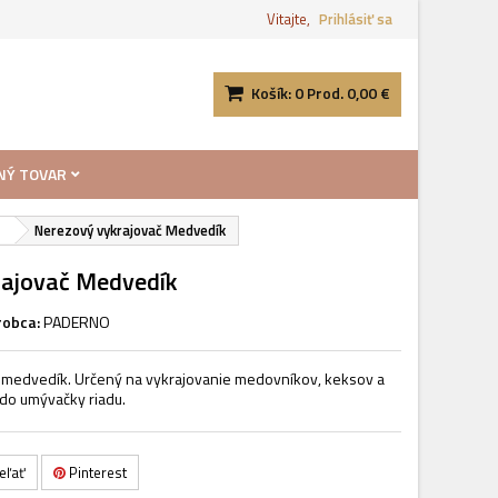
Vitajte,
Prihlásiť sa
Košík:
0
Prod.
0,00 €
NÝ TOVAR
Nerezový vykrajovač Medvedík
rajovač Medvedík
robca:
PADERNO
č medvedík. Určený na vykrajovanie medovníkov, keksov a
do umývačky riadu.
eľať
Pinterest