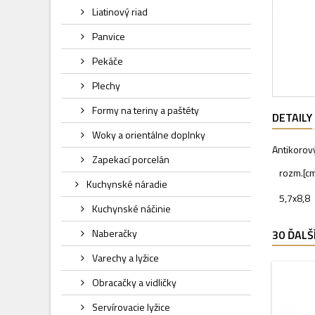
Liatinový riad
Panvice
Pekáče
Plechy
Formy na teriny a paštéty
DETAILY
Woky a orientálne doplnky
Antikorov
Zapekací porcelán
rozm.[c
Kuchynské náradie
5,7x8,8
Kuchynské náčinie
Naberačky
30 ĎALŠ
Varechy a lyžice
Obracačky a vidličky
Servírovacie lyžice