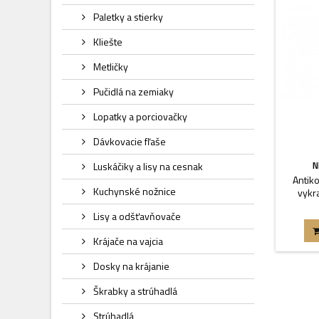
Paletky a stierky
Kliešte
Metličky
Pučidlá na zemiaky
Lopatky a porciovačky
Dávkovacie fľaše
N
Luskáčiky a lisy na cesnak
Antiko
Kuchynské nožnice
vykr
Lisy a odšťavňovače
Krájače na vajcia
Dosky na krájanie
Škrabky a strúhadlá
Strúhadlá