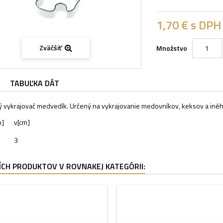
1,70 €
s DPH
Zväčšiť
Množstvo
TABUĽKA DÁT
ý vykrajovač medvedík. Určený na vykrajovanie medovníkov, keksov a inéh
m]
v[cm]
3
ÍCH PRODUKTOV V ROVNAKEJ KATEGÓRII: