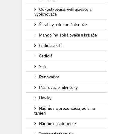
Odkôstkovače, vykrajovače a
vypichovače
Škrabky a dekoračné nože
Mandolíny, špirálovače a krájače
Cedidlá a sitá
Cedidlá
Sitá
Penovačky
Pasírovacie mlynčeky
Lieviky
Náčinie na prezentáciu jedla na
tanieri
Náčinie na zdobenie
Tvarovacie formičky