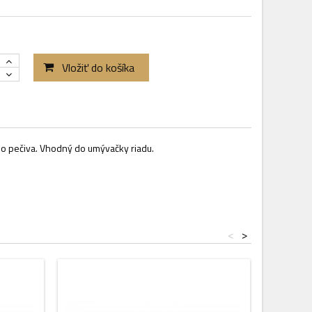
Vložiť do košíka
o pečiva. Vhodný do umývačky riadu.
<
>