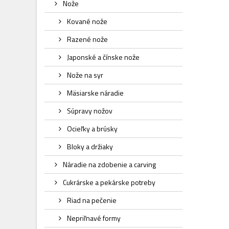
Nože
Kované nože
Razené nože
Japonské a čínske nože
Nože na syr
Mäsiarske náradie
Súpravy nožov
Ocieľky a brúsky
Bloky a držiaky
Náradie na zdobenie a carving
Cukrárske a pekárske potreby
Riad na pečenie
Nepriľnavé formy