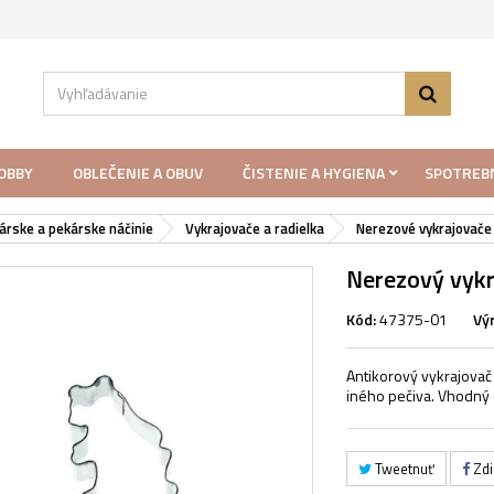
LOBBY
OBLEČENIE A OBUV
ČISTENIE A HYGIENA
SPOTREB
árske a pekárske náčinie
Vykrajovače a radielka
Nerezové vykrajovače
Nerezový vyk
Kód:
47375-01
Vý
Antikorový vykrajova
iného pečiva. Vhodný 
Tweetnuť
Zdi