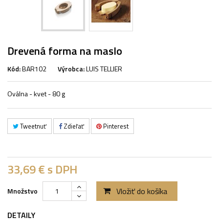
Drevená forma na maslo
Kód:
BAR102
Výrobca:
LUIS TELLIER
Oválna - kvet - 80 g
Tweetnuť
Zdieľať
Pinterest
33,69 €
s DPH
Vložiť do košíka
Množstvo
DETAILY