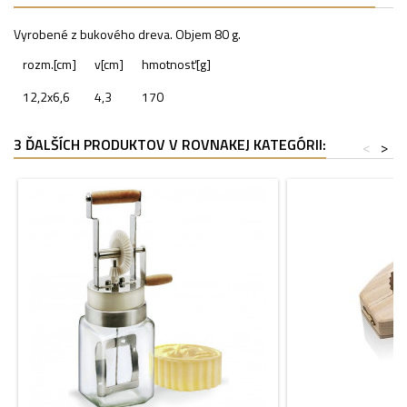
Vyrobené z bukového dreva. Objem 80 g.
rozm.[cm]
v[cm]
hmotnosť[g]
12,2x6,6
4,3
170
3 ĎALŠÍCH PRODUKTOV V ROVNAKEJ KATEGÓRII:
<
>