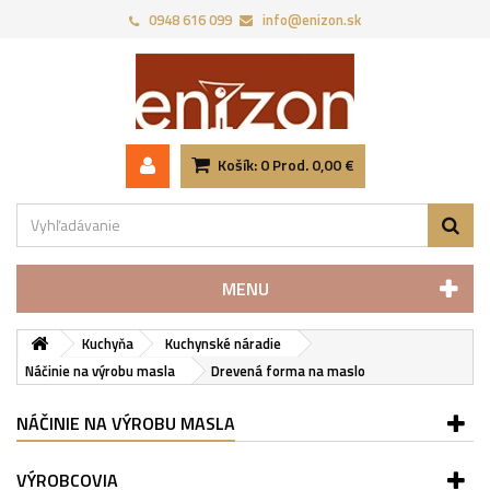
0948 616 099
info@enizon.sk
Košík:
0
Prod.
0,00 €
MENU
Kuchyňa
Kuchynské náradie
Náčinie na výrobu masla
Drevená forma na maslo
NÁČINIE NA VÝROBU MASLA
VÝROBCOVIA