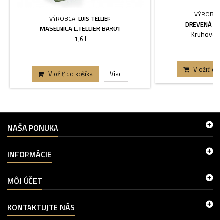
VÝROBCA
VÝROBCA:
LUIS TELLIER
DREVENÁ F
MASELNICA L.TELLIER BAR01
Kruhová -
1,6 l
Vložiť do
Vložiť do košíka
Viac
NAŠA PONUKA
INFORMÁCIE
MÔJ ÚČET
KONTAKTUJTE NÁS