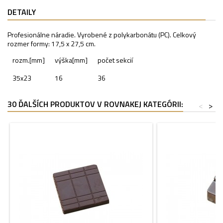
DETAILY
Profesionálne náradie. Vyrobené z polykarbonátu (PC). Celkový
rozmer formy: 17,5 x 27,5 cm.
rozm.[mm]
výška[mm]
počet sekcií
35x23
16
36
30 ĎALŠÍCH PRODUKTOV V ROVNAKEJ KATEGÓRII:
<
>