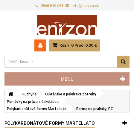
0948 616 099
info@enizon.sk
Košík:
0
Prod.
0,00 €
MENU
Kuchyňa
Cukrárske a pekárske potreby
Pomôcky na prácu s čokoládou
Polykarbonátové formy Martellato
Forma na pralinky, PC
POLYKARBONÁTOVÉ FORMY MARTELLATO