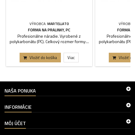
VÝROBCA:
MARTELLATO
VÝROBCA
FORMA NA PRALINKY, PC
FORMA NA
Profesionálne náradie. Vyrobené z
Profesionálne 
polykarbonátu (PC). Celkový rozmer formy:...
polykarbonátu (PC). 
Vložiť do košíka
Viac
Vložiť do
NAŠA PONUKA
INFORMÁCIE
MÔJ ÚČET