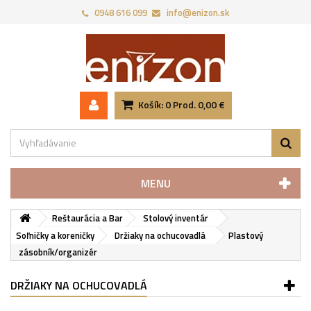
0948 616 099
info@enizon.sk
Košík:
0
Prod.
0,00 €
MENU
Reštaurácia a Bar
Stolový inventár
Soľničky a koreničky
Držiaky na ochucovadlá
Plastový
zásobník/organizér
DRŽIAKY NA OCHUCOVADLÁ