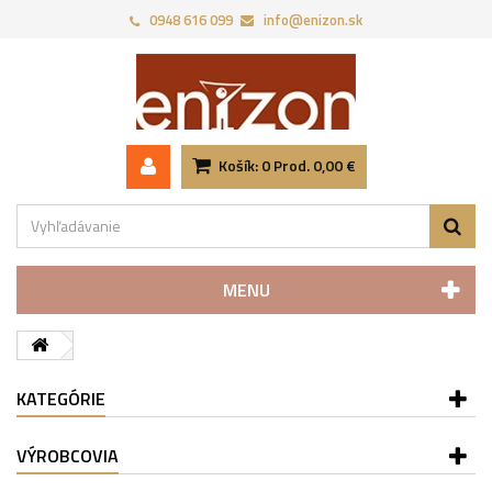
0948 616 099
info@enizon.sk
Košík:
0
Prod.
0,00 €
MENU
KATEGÓRIE
VÝROBCOVIA