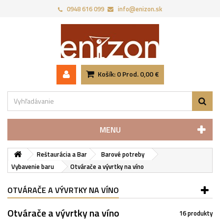
0948 616 099
info@enizon.sk
Košík:
0
Prod.
0,00 €
MENU
Reštaurácia a Bar
Barové potreby
Vybavenie baru
Otvárače a vývrtky na víno
OTVÁRAČE A VÝVRTKY NA VÍNO
Otvárače a vývrtky na víno
16 produkty