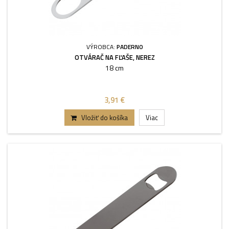
VÝROBCA:
PADERNO
OTVÁRAČ NA FĽAŠE, NEREZ
18 cm
3,91 €
Vložiť do košíka
Viac