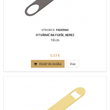
VÝROBCA:
PADERNO
OTVÁRAČ NA FĽAŠE, NEREZ
18 cm
5,53 €
Vložiť do košíka
Viac