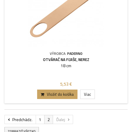
VÝROBCA:
PADERNO
OTVÁRAČ NA FĽAŠE, NEREZ
18 cm
5,53 €
Vložiť do košíka
Viac
Predchádz.
1
2
Ďalej
ZOBRAZIŤ VŠETKO