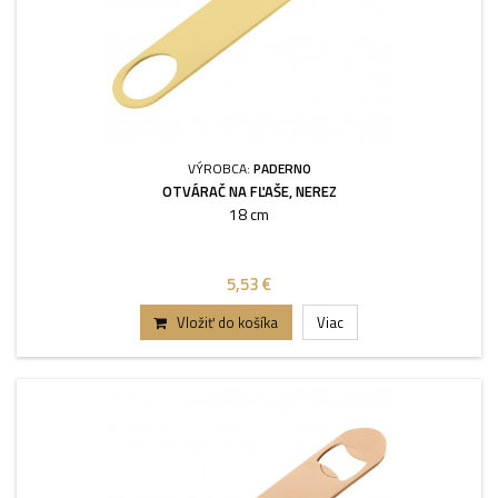
VÝROBCA:
PADERNO
OTVÁRAČ NA FĽAŠE, NEREZ
18 cm
5,53 €
Vložiť do košíka
Viac